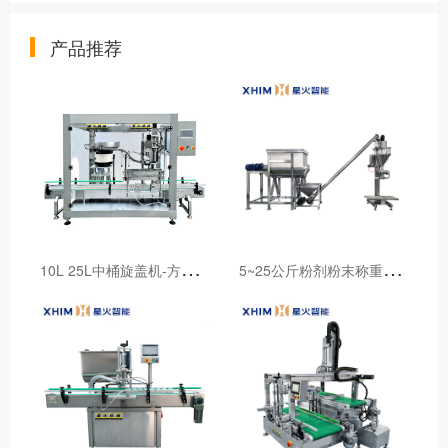
产品推荐
1
0L 25L中桶旋盖机-方桶流水线大桶自动旋盖机
5
~25公斤粉剂粉末称重包装机