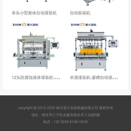
单头小型膏体自动灌装机
自动装箱机
1
2头防腐蚀液体灌装机-消毒液自动灌装机
米
酒灌装机-廖糟自动灌装机
copyright @ 2012-2022 南京星火包装机械有限公司 版权所有
地址：南京市江宁区金鑫东路谷禾工业园5幢
电话：130 3255 8138 V同号