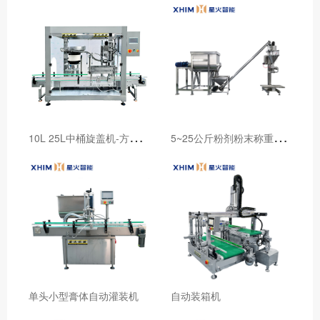
1
0L 25L中桶旋盖机-方桶流水线大桶自动旋盖机
5
~25公斤粉剂粉末称重包装机
单头小型膏体自动灌装机
自动装箱机