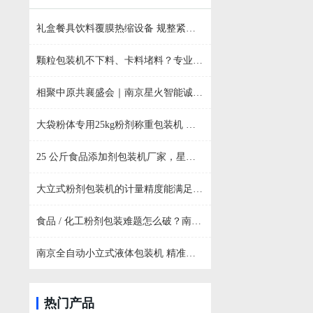
礼盒餐具饮料覆膜热缩设备 规整紧致全自动热收缩包装机
颗粒包装机不下料、卡料堵料？专业故障排查与解决方法
相聚中原共襄盛会｜南京星火智能诚邀行业伙伴参观 2026 郑州国际火锅食材博览会
大袋粉体专用25kg粉剂称重包装机 化工粉料通用包装生产线介绍
25 公斤食品添加剂包装机厂家，星火智能食品级粉剂自动包装设备直供
大立式粉剂包装机的计量精度能满足哪些粉剂包装需求？
食品 / 化工粉剂包装难题怎么破？南京星火给袋式粉剂包装机一站式解决
南京全自动小立式液体包装机 精准计量密封效果出众
热门产品