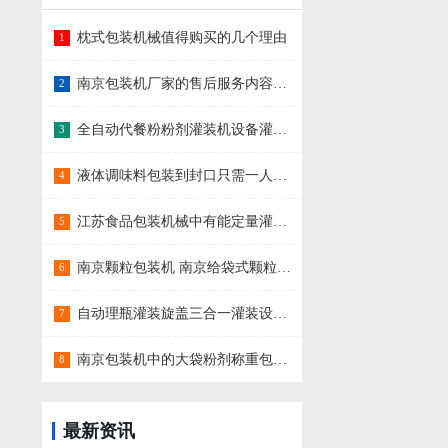
枕式包装机械值得购买的几个理由
1
南京包装机厂家的售后服务内容有哪些？
2
全自动代餐粉粉剂灌装机设备灌装调料粉需要更换哪些部件？
3
液体调味料包装到封口只需一人，江苏食品包装机的4大优势
4
江苏食品包装机械中有能定量灌装食用油的机器吗？
5
南京颗粒包装机 南京给袋式颗粒包装机 江苏南京自动包装机械厂家
6
自动理瓶灌装旋盖三合一灌装设备厂家推荐
7
南京包装机中的大袋粉剂称重包装机在25kg面粉包装厂用途广泛吗？
8
最新资讯